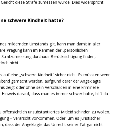
 Gericht diese Strafe zumessen würde. Dies widerspricht
ine schwere Kindheit hatte?
ines mildernden Umstands gilt, kann man damit in aller
liäre Prägung kann im Rahmen der „persönlichen
r Strafzumessung durchaus Berücksichtigung finden,
doch nicht.
is auf eine „schwere Kindheit“ sicher nicht. Es müssten wenn
ltend gemacht werden, aufgrund derer der Angeklagte
s zeigt oder ohne sein Verschulden in eine kriminelle
 Hinweis darauf, dass man es immer schwer hatte, hilft da
 offensichtlich unsubstantiiertes Mitleid schinden zu wollen.
digung – verarscht vorkommen. Oder, um es juristischer
, dass der Angeklagte das Unrecht seiner Tat gar nicht