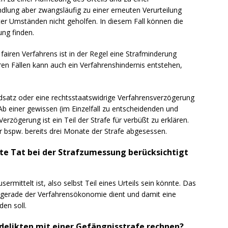
lung aber zwangsläufig zu einer erneuten Verurteilung
er Umständen nicht geholfen. In diesem Fall können die
ung finden.
airen Verfahrens ist in der Regel eine Strafminderung
n Fällen kann auch ein Verfahrenshindernis entstehen,
satz oder eine rechtsstaatswidrige Verfahrensverzögerung
 Ab einer gewissen (im Einzelfall zu entscheidenden und
rzögerung ist ein Teil der Strafe für verbüßt zu erklären.
r bspw. bereits drei Monate der Strafe abgesessen.
lte Tat bei der Strafzumessung berücksichtigt
sermittelt ist, also selbst Teil eines Urteils sein könnte. Das
tPO gerade der Verfahrensökonomie dient und damit eine
den soll.
ldelikten mit einer Gefängnisstrafe rechnen?