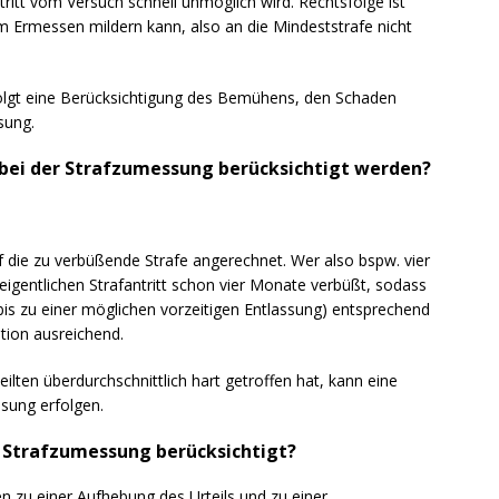
tritt vom Versuch schnell unmöglich wird. Rechtsfolge ist
m Ermessen mildern kann, also an die Mindeststrafe nicht
folgt eine Berücksichtigung des Bemühens, den Schaden
sung.
bei der Strafzumessung berücksichtigt werden?
f die zu verbüßende Strafe angerechnet. Wer also bspw. vier
igentlichen Strafantritt schon vier Monate verbüßt, sodass
t bis zu einer möglichen vorzeitigen Entlassung) entsprechend
tion ausreichend.
lten überdurchschnittlich hart getroffen hat, kann eine
sung erfolgen.
r Strafzumessung berücksichtigt?
 zu einer Aufhebung des Urteils und zu einer