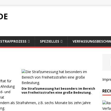
DE
STRAFPROZESS
SPEZIELLES
VERFASSUNGSBESCHW
Impr
tat für
er Ahndung
Die Strafzumessung hat besonders im Bereich
REC
ld- und
von Freiheitsstrafen eine große Bedeutung.
rat
sondern als Strafrahmen, z.B. sechs Monate bis zehn Jahre
ung.