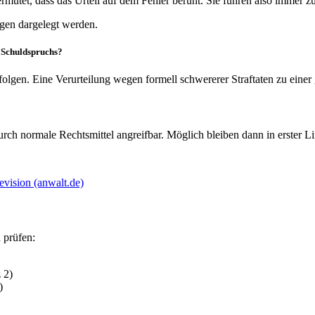
mutet, dass das Urteil auf dem Fehler beruht. Sie führen also immer 
gen dargelegt werden.
s Schuldspruchs?
folgen. Eine Verurteilung wegen formell schwererer Straftaten zu einer 
 durch normale Rechtsmittel angreifbar. Möglich bleiben dann in erster L
evision (anwalt.de)
 prüfen:
 2)
)