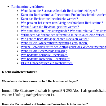
Rechtsmittelverfahren
Wann kann die Staatsanwaltschaft Rechtsmittel einlegen?
Kann ein Rechtsmittel auf bestimmte Punkte beschränkt werde
Kann das Rechtsmittel beschränkt werden?
Was passiert bei einem unzulässig beschränkten Rechtsmittel?
Worauf kann die Revision gestützt werden?
Was sind absolute Revisionsgründe? Was sind relative Revision
Verhindert das Verbot der reformatio in peius auch eine Versc
Wie geht es nach der abgelehnten Revision weiter?
Wann ist ein Wiedereinsetzungsantrag erfolgreich?
Welche Beweislast trifft den Antragsteller des Wiedereinsetzung
Wann ist die Beschwerde zulässig?
Was bedeutet formelle Rechtskraft?
Was bedeutet materielle Rechtskraft?
Ist ein Gnadengesuch ein Rechtsmittel?
Rechtsmittelverfahren
Wann kann die Staatsanwaltschaft Rechtsmittel einlegen?
Immer. Die Staatsanwaltschaft ist gemäß § 296 Abs. 1 als grundsätzli
vollem Umfang nachgekommen ist.
Kann ein Rechtsmittel auf bestimmte Punkte beschränkt werden?