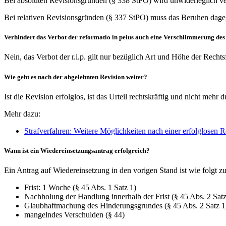
Bei absoluten Revisionsgründen (§ 338 StPO) wird unwiderleglich ver
Bei relativen Revisionsgründen (§ 337 StPO) muss das Beruhen dage
Verhindert das Verbot der reformatio in peius auch eine Verschlimmerung de
Nein, das Verbot der r.i.p. gilt nur bezüglich Art und Höhe der Rechts
Wie geht es nach der abgelehnten Revision weiter?
Ist die Revision erfolglos, ist das Urteil rechtskräftig und nicht mehr
Mehr dazu:
Strafverfahren: Weitere Möglichkeiten nach einer erfolglosen R
Wann ist ein Wiedereinsetzungsantrag erfolgreich?
Ein Antrag auf Wiedereinsetzung in den vorigen Stand ist wie folgt zu
Frist: 1 Woche (§ 45 Abs. 1 Satz 1)
Nachholung der Handlung innerhalb der Frist (§ 45 Abs. 2 Satz
Glaubhaftmachung des Hinderungsgrundes (§ 45 Abs. 2 Satz 1
mangelndes Verschulden (§ 44)