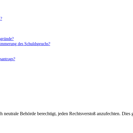
n?
sgründe?
hlimmerung des Schuldspruchs?
santrags?
ch neutrale Behörde berechtigt, jeden Rechtsverstoß anzufechten. Dies 