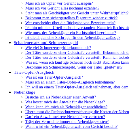
Muss ich als Opfer vor Gericht aussagen?
Muss ich vor Gericht alles nochmal erzählen?
Steht man als Geschädigter vor Gericht unter Wahrheitspflicht?
Bekommt man sichergestelltes Eigentum wieder zurück?
Wer entscheidet über die Rückgabe von Beweismitteln?
Ich bin mit dem Urteil nicht einverstanden. Kann ich Rechtsmit
Wie muss der Nebenkläger ein Rechtsmittel begründen?
Ist die allgemeine Sachrüge für den Nebenkläger zulässig?
Schadenersatz und Schmerzensgeld
Wie viel Schmerzensgeld bekomme ich?
Der Täter wurde zu einer Geldstrafe verurteilt. Bekomme ich d
Der Täter wurde zu einer Geldstrafe verurteilt. Kann ich trot
Was ist, wenn ich künftige Schäden noch nicht abschätzen kann
Bekomme ich Schmerzensgeld, wenn der Täter „pleite“ ist?
Täter-Opfer-Ausgleich
Was ist ein Täter-Opfer-Ausgleich?
Muss ich an einem Täter-Opfer-Ausgleich teilnehmen?
Ich will an einem Täter-Opfer-Ausgleich teilnehmen, aber dem 
Nebenklage
Brauche ich als Nebenkläger einen Anwalt?
Was kostet mich der Anwalt für die Nebenklage?
Wann kann ich mich als Nebenkläger anschließen?
Übernimmt die Rechtsschutzversicherung die Kosten der Neben
Darf ein Anwalt mehrere Nebenkläger vertreten?
Trägt der Verurteilte immer die Nebenklagekosten?
Wann wird ein Nebenklägeranwalt vom Gericht bestellt?