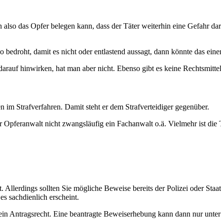
lso das Opfer belegen kann, dass der Täter weiterhin eine Gefahr darste
bedroht, damit es nicht oder entlastend aussagt, dann könnte das einen
arauf hinwirken, hat man aber nicht. Ebenso gibt es keine Rechtsmittel
im Strafverfahren. Damit steht er dem Strafverteidiger gegenüber.
r Opferanwalt nicht zwangsläufig ein Fachanwalt o.ä. Vielmehr ist die T
. Allerdings sollten Sie mögliche Beweise bereits der Polizei oder Staa
s sachdienlich erscheint.
h ein Antragsrecht. Eine beantragte Beweiserhebung kann dann nur unte